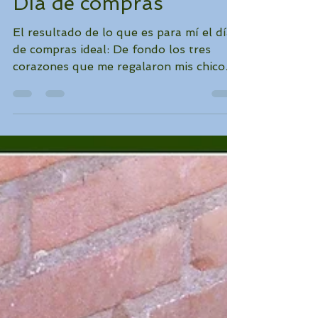
Padiesha
31 may 2014
1 min de lectura
Día de compras
El resultado de lo que es para mí el día
de compras ideal: De fondo los tres
corazones que me regalaron mis chicos
el día de la madre y...