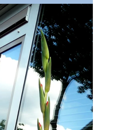
Padiesha
25 sept 2012
2 min de lectura
"Kangaroo Paw"
La secuencia ha sido la siguiente:
Cuando llegamos a la casa, en diciembre
del año pasado, el jardín era una selva
sin mucha vida. Normal...