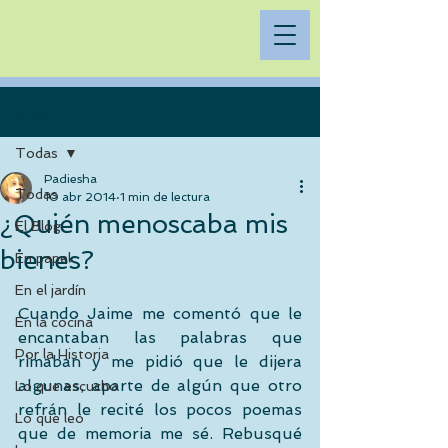
Entrada
Todas
Padiesha
Todas
10 abr 2014
1 min de lectura
¿Quién menoscaba mis
El Blog
bienes?
En papel
En el jardín
Cuando Jaime me comentó que le 
En la cocina
encantaban las palabras que 
Por la Historia
rimaban y me pidió que le dijera 
algunas, aparte de algún que otro 
Lo que escucho
refrán le recité los pocos poemas 
Lo que leo
que de memoria me sé. Rebusqué 