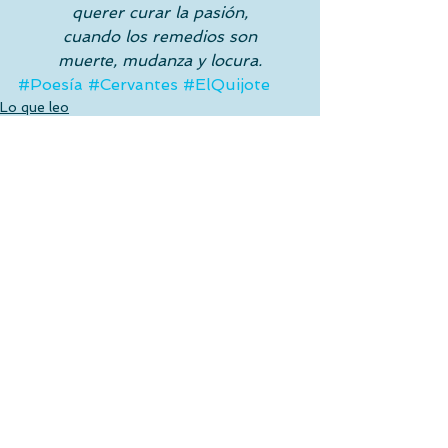
querer curar la pasión,
cuando los remedios son
muerte, mudanza y locura.
#Poesía
#Cervantes
#ElQuijote
Lo que leo
Ver todo
Entradas recientes