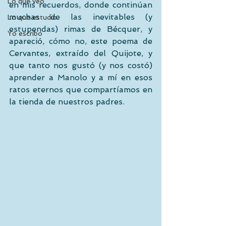
Lo que veo
en mis recuerdos, donde continúan 
muchas de las inevitables (y 
Lo que estudio
estupendas) rimas de Bécquer, y 
Yo escribo
apareció, cómo no, este poema de 
Cervantes, extraído del Quijote, y 
que tanto nos gustó (y nos costó) 
aprender a Manolo y a mí en esos 
ratos eternos que compartíamos en 
la tienda de nuestros padres. 