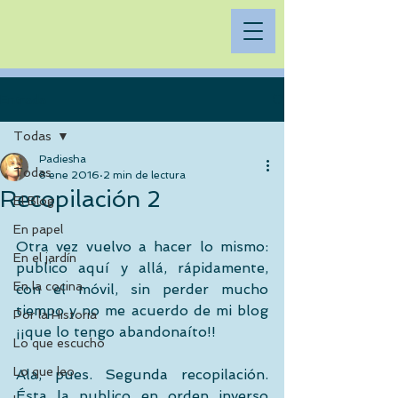
Entrada
Todas
Padiesha
Todas
8 ene 2016
2 min de lectura
Recopilación 2
El Blog
En papel
Otra vez vuelvo a hacer lo mismo: 
En el jardín
publico aquí y allá, rápidamente, 
En la cocina
con el móvil, sin perder mucho 
tiempo y no me acuerdo de mi blog 
Por la Historia
¡¡que lo tengo abandonaíto!! 
Lo que escucho
Lo que leo
Ala, pues. Segunda recopilación. 
Ésta la publico en orden inverso 