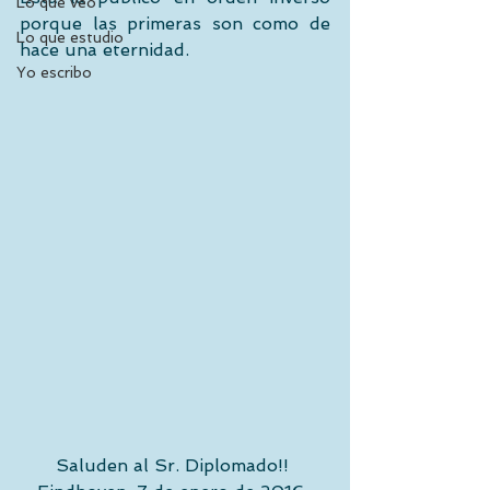
Lo que veo
porque las primeras son como de 
Lo que estudio
hace una eternidad. 
Yo escribo
Saluden al Sr. Diplomado!! 