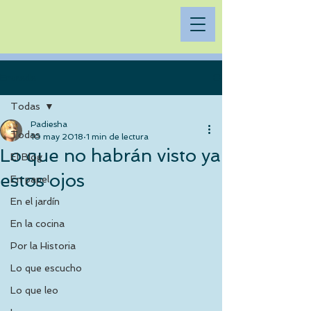
Entrada
Todas
Padiesha
Todas
10 may 2018
1 min de lectura
Lo que no habrán visto ya
El Blog
estos ojos
En papel
En el jardín
En la cocina
Por la Historia
Lo que escucho
Lo que leo