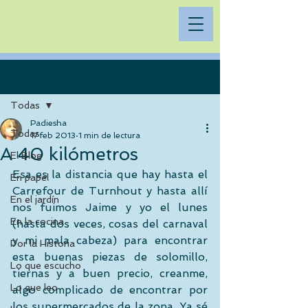
Entrada
Todas
Padiesha
Todas
17 feb 2013
1 min de lectura
A 40 kilómetros
El Blog
Esa es la distancia que hay hasta el 
En papel
Carrefour de Turnhout y hasta allí 
En el jardín
nos fuimos Jaime y yo el lunes 
En la cocina
(hasta dos veces, cosas del carnaval 
y mi mala cabeza) para encontrar 
Por la Historia
esta buenas piezas de solomillo, 
Lo que escucho
tiernas y a buen precio, creanme, 
Lo que leo
algo complicado de encontrar por 
los supermercados de la zona. Ya sé 