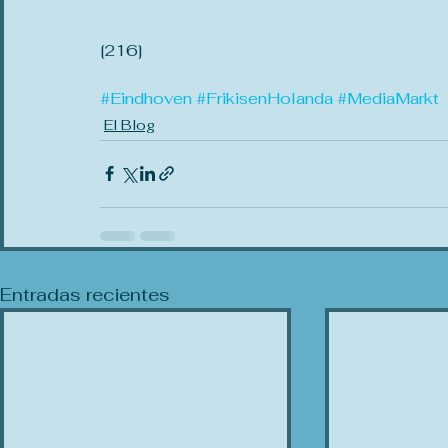
[216]
#Eindhoven
#FrikisenHolanda
#MediaMarkt
El Blog
Entradas recientes