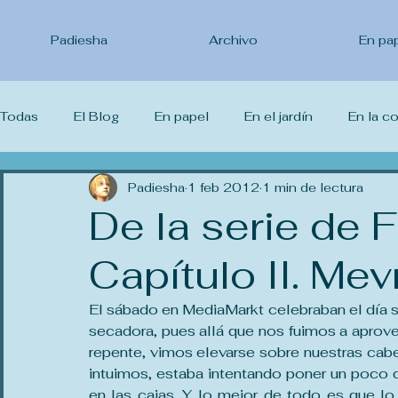
Padiesha
Archivo
En pa
Todas
El Blog
En papel
En el jardín
En la c
Lo que leo
Padiesha
Lo que veo
1 feb 2012
Lo que estudio
1 min de lectura
Yo 
De la serie de F
Capítulo II. Mev
El sábado en MediaMarkt celebraban el día s
secadora, pues allá que nos fuimos a aprovech
repente, vimos elevarse sobre nuestras cabez
intuimos, estaba intentando poner un poco 
en las cajas. Y lo mejor de todo es que l