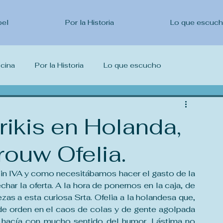
pel
Por la Historia
Lo que escuc
ocina
Por la Historia
Lo que escucho
escribo
rikis en Holanda,
rouw Ofelia.
in IVA y como necesitábamos hacer el gasto de la 
ar la oferta. A la hora de ponernos en la caja, de 
as a esta curiosa Srta. Ofelia a la holandesa que, 
de orden en el caos de colas y de gente agolpada 
o hacía con mucho sentido del humor. Lástima no 