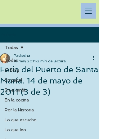
Entrada
Todas
Padiesha
Todas
18 may 2011
2 min de lectura
Feria del Puerto de Santa
El Blog
María. 14 de mayo de
En papel
2011 (3 de 3)
En el jardín
En la cocina
Por la Historia
Lo que escucho
Lo que leo