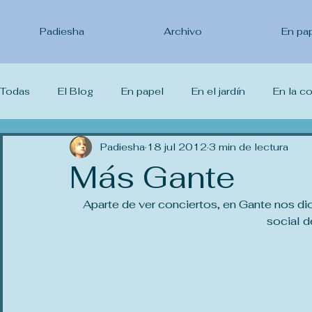
Padiesha
Archivo
En pa
Todas
El Blog
En papel
En el jardín
En la c
Lo que leo
Padiesha
Lo que veo
18 jul 2012
Lo que estudio
3 min de lectura
Yo 
Más Gante
Aparte de ver conciertos, en Gante nos dio
social d