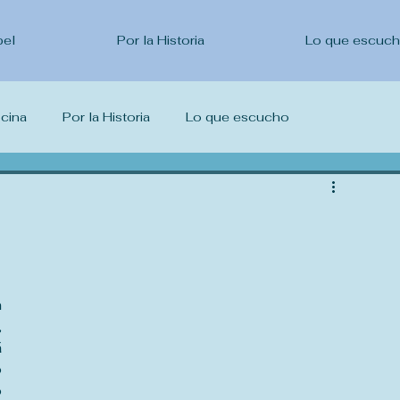
pel
Por la Historia
Lo que escuc
ocina
Por la Historia
Lo que escucho
escribo
 
 
 
 
 