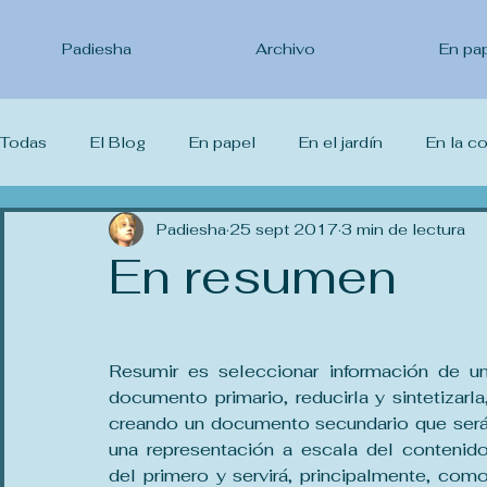
Padiesha
Archivo
En pa
Todas
El Blog
En papel
En el jardín
En la c
Lo que leo
Padiesha
Lo que veo
25 sept 2017
Lo que estudio
3 min de lectura
Yo 
En resumen
Resumir es seleccionar información de un
documento primario, reducirla y sintetizarla,
creando un documento secundario que será
una representación a escala del contenido
del primero y servirá, principalmente, como