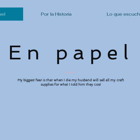
pel
Por la Historia
Lo que escuc
En papel
My biggest fear is that when I die my husband will sell all my craft
supplies for what I told him they cost