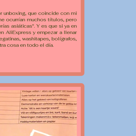
er unboxing, que coincide con mi
e ocurrían muchos títulos, pero
ías asiáticas". Y es que si ya en
 en AliExpress y empezar a llenar
gatinas, washitapes, bolígrafos,
tra cosa en todo el día.