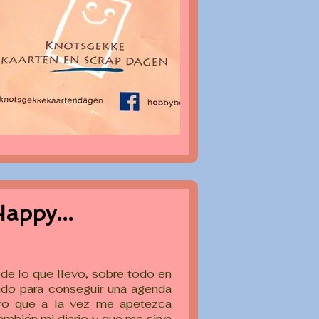
Happy...
de lo que llevo, sobre todo en
ando para conseguir una agenda
ro que a la vez me apetezca
también mi diario y que me sirva