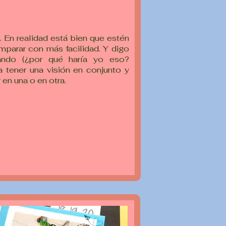
. En realidad está bien que estén
mparar con más facilidad. Y digo
ando (¿por qué haría yo eso?
a tener una visión en conjunto y
en una o en otra.