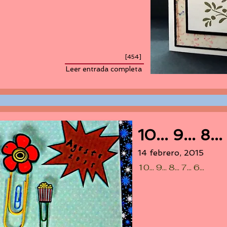
[454]
Leer entrada completa
10... 9... 8... 
14 febrero, 2015
10... 9... 8... 7... 6...