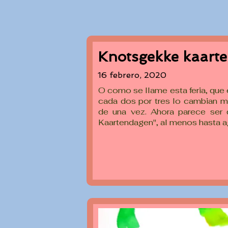
Knotsgekke kaart
16 febrero, 2020
O como se llame esta feria, que
cada dos por tres lo cambian me
de una vez. Ahora parece ser
Kaartendagen", al menos hasta a