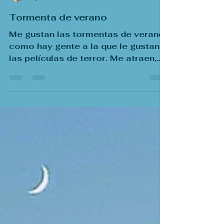
Tormenta de verano
Me gustan las tormentas de verano
como hay gente a la que le gustan
las películas de terror. Me atraen,
me dan miedo, hay algo que me dice
que no me deberían de gustar, que
eso que pasa es peligroso, pero....
me gustan. [496]