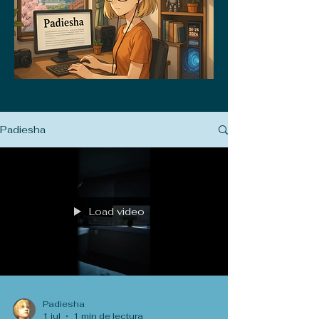
Padiesha
Load video
Padiesha
1 jul
1 min de lectura