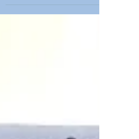
Eindhoven" y para cerrar temporada el
club ha organizado una...