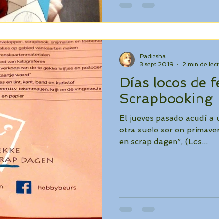
Padiesha
3 sept 2019
2 min de lec
Días locos de f
Scrapbooking
El jueves pasado acudí a 
otra suele ser en primave
en scrap dagen”, (Los...