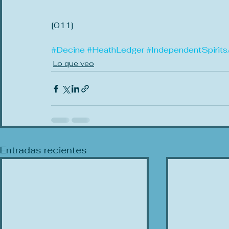
[011]
#Decine
#HeathLedger
#IndependentSpirit
Lo que veo
Entradas recientes