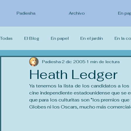
Padiesha
Archivo
En pa
Todas
El Blog
En papel
En el jardín
En la c
Lo que leo
Padiesha
Lo que veo
2 dic 2005
Lo que estudio
1 min de lectura
Yo 
Heath Ledger
Ya tenemos la lista de los candidatos a los
cine independiente estadounidense que se en
que para los culturitas son “los premios qu
Globes ni los Oscars, mucho más comercial