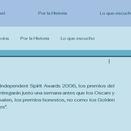
pel
Por la Historia
Lo que escuc
ocina
Por la Historia
Lo que escucho
escribo
 Independent Spirit Awards 2006, los premios del 
tregarán justo una semana antes que los Oscars y 
e valen, los premios honestos, no como los Golden 
es”.