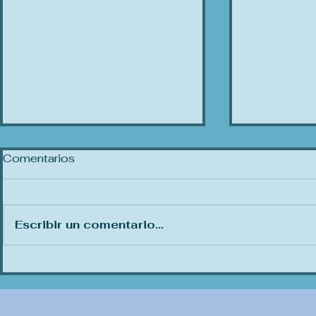
Comentarios
Escribir un comentario...
"Dodsworth", William
"Juego de
Wyler, 1936.
(Ultimate 
Battle)