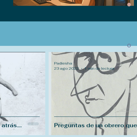
Padiesha
23 ago 2022
1 min de lectura
trás....
Preguntas de un obrero que