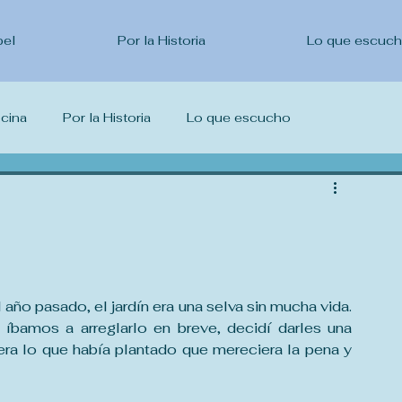
pel
Por la Historia
Lo que escuc
ocina
Por la Historia
Lo que escucho
escribo
"
ño pasado, el jardín era una selva sin mucha vida. 
bamos a arreglarlo en breve, decidí darles una 
ra lo que había plantado que mereciera la pena y 