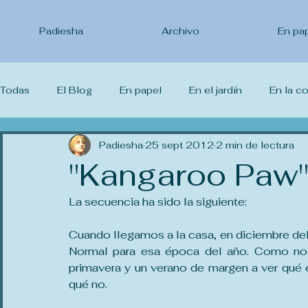
Padiesha
Archivo
En pa
Todas
El Blog
En papel
En el jardín
En la c
Lo que leo
Padiesha
Lo que veo
25 sept 2012
Lo que estudio
2 min de lectura
Yo 
"Kangaroo Paw
La secuencia ha sido la siguiente:
Cuando llegamos a la casa, en diciembre del a
Normal para esa época del año. Como no í
primavera y un verano de margen a ver qué e
qué no.