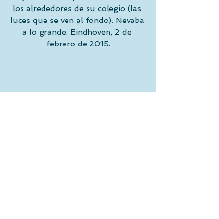
los alrededores de su colegio (las 
luces que se ven al fondo). Nevaba 
a lo grande. Eindhoven, 2 de 
febrero de 2015.
El jueves por la noche también 
nevó un poco, justo cuando nos 
íbamos a acostar, desde el salón, y 
con mi orquídea de espectadora, 