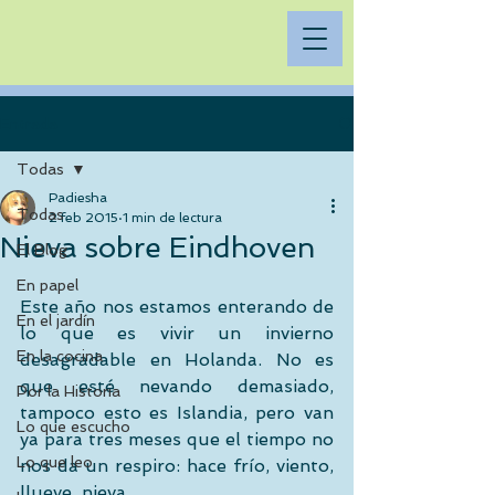
Entrada
Todas
Padiesha
Todas
2 feb 2015
1 min de lectura
Nieva sobre Eindhoven
El Blog
En papel
Este año nos estamos enterando de 
En el jardín
lo que es vivir un invierno 
En la cocina
desagradable en Holanda. No es 
que esté nevando demasiado, 
Por la Historia
tampoco esto es Islandia, pero van 
Lo que escucho
ya para tres meses que el tiempo no 
Lo que leo
nos da un respiro: hace frío, viento, 
llueve, nieva... .. 