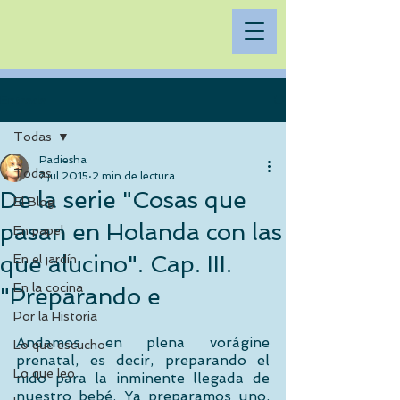
Entrada
Todas
Padiesha
Todas
7 jul 2015
2 min de lectura
De la serie "Cosas que
El Blog
pasan en Holanda con las
En papel
que alucino". Cap. III.
En el jardín
En la cocina
"Preparando e
Por la Historia
Andamos en plena vorágine 
Lo que escucho
prenatal, es decir, preparando el 
Lo que leo
nido para la inminente llegada de 
nuestro bebé. Ya preparamos uno, 