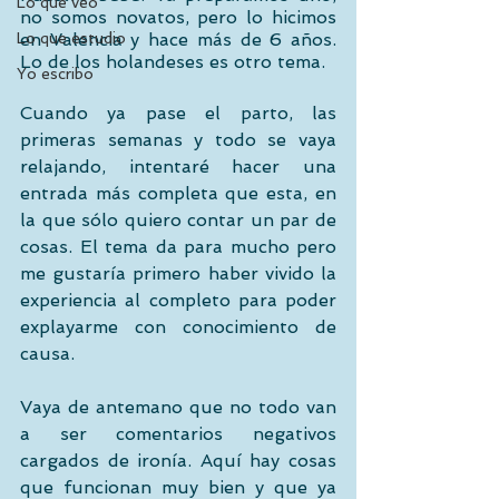
Lo que veo
no somos novatos, pero lo hicimos 
Lo que estudio
en Valencia y hace más de 6 años. 
Lo de los holandeses es otro tema. 
Yo escribo
Cuando ya pase el parto, las 
primeras semanas y todo se vaya 
relajando, intentaré hacer una 
entrada más completa que esta, en 
la que sólo quiero contar un par de 
cosas. El tema da para mucho pero 
me gustaría primero haber vivido la 
experiencia al completo para poder 
explayarme con conocimiento de 
causa.  
Vaya de antemano que no todo van 
a ser comentarios negativos 
cargados de ironía. Aquí hay cosas 
que funcionan muy bien y que ya 