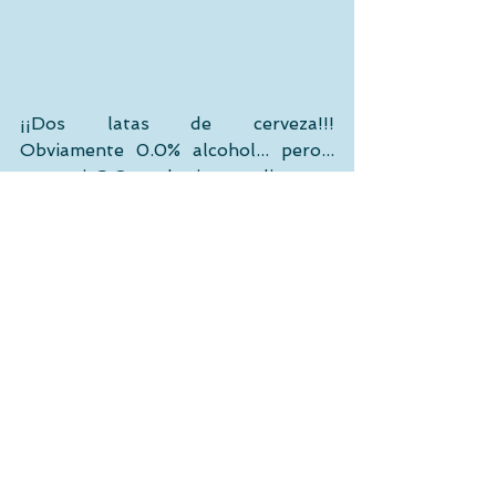
¡¡Dos latas de cerveza!!! 
Obviamente 0.0% alcohol... pero... 
¿en serio? Que alguien me diga, por 
favor, que en España también las 
regalan, porque yo no entiendo el 
por qué. Un zumo, una bebida 
isotónica... hasta ahí llegaría, pero 
¡¿dos latas de cerveza?! Sólo por el 
detalle que han tenido al 
regalármelas me las voy a beber, lo 
prometo.. 
En fin, hasta aquí el desahogo de 
hoy... Ya digo que el tema da para 
mucho, así que prometo volver 