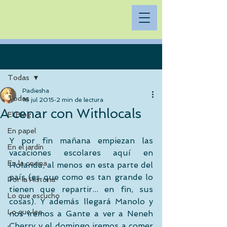
Entrada
Todas
Padiesha
Todas
16 jul 2015
2 min de lectura
A cenar con Withlocals
El Blog
En papel
Y por fin mañana empiezan las 
En el jardín
vacaciones escolares aquí en 
En la cocina
Holanda, al menos en esta parte del 
país (es que como es tan grande lo 
Por la Historia
tienen que repartir... en fin, sus 
Lo que escucho
cosas). Y además llegará Manolo y 
Lo que leo
nos iremos a Gante a ver a Neneh 
Cherry y el domingo iremos a comer 