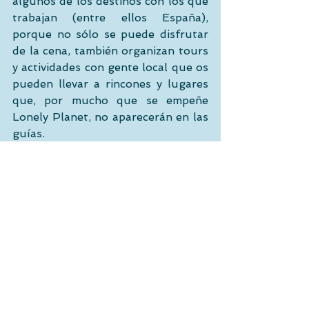
algunos de los destinos con los que 
trabajan (entre ellos España), 
porque no sólo se puede disfrutar 
de la cena, también organizan tours 
y actividades con gente local que os 
pueden llevar a rincones y lugares 
que, por mucho que se empeñe 
Lonely Planet, no aparecerán en las 
guías. 
Digo que 
Withlocals 
están también 
en España, recién estrenados el 1 de 
julio. Concretamente en 
Sevilla
, 
Barcelona 
y 
Madrid 
y están de 
oferta de lanzamiento. Por si 
alguien se me quiere adelantar. Si 
lo hace, ¡¡¡que me lo cuente!!!
#Eindhoven
#Withlocals