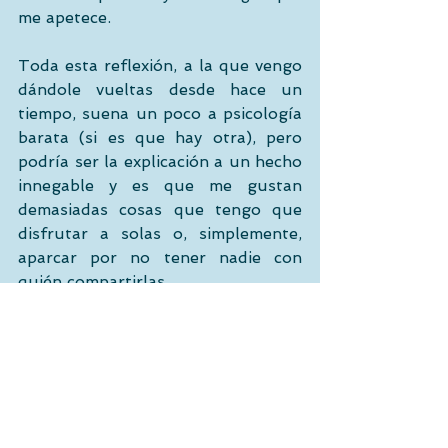
me apetece.
Toda esta reflexión, a la que vengo 
dándole vueltas desde hace un 
tiempo, suena un poco a psicología 
barata (si es que hay otra), pero 
podría ser la explicación a un hecho 
innegable y es que me gustan 
demasiadas cosas que tengo que 
disfrutar a solas o, simplemente, 
aparcar por no tener nadie con 
quién compartirlas. 
Aquí he de decir que el guionista 
tampoco es que haya hecho un 
gran trabajo.
#Asimov
#Cinemascopazo
#ArturoGonzálezCampos