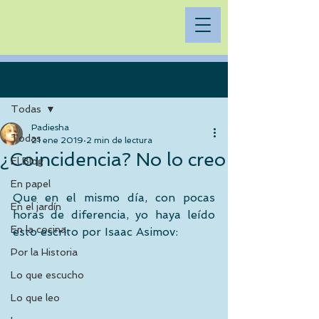
Entrada
Todas
Padiesha
Todas
21 ene 2019
2 min de lectura
¿Coincidencia? No lo creo
El Blog
En papel
Que en el mismo día, con pocas 
En el jardín
horas de diferencia, yo haya leído 
En la cocina
esto escrito por Isaac Asimov:
Por la Historia
Lo que escucho
Lo que leo