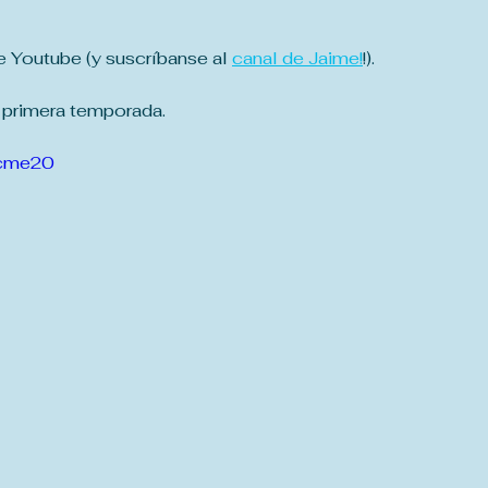
 Youtube (y suscríbanse al 
canal de Jaime!
!).
a primera temporada.
2cme20