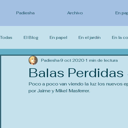
Padiesha
Archivo
En pa
Todas
El Blog
En papel
En el jardín
En la c
Lo que leo
Padiesha
Lo que veo
9 oct 2020
Lo que estudio
1 min de lectura
Yo 
Balas Perdidas
Poco a poco van viendo la luz los nuevos ep
por Jaime y Mikel Masferrer.