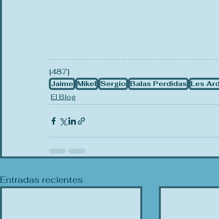
[487]
Jaime
Mikel
Sergio
Balas Perdidas
Les Ar
El Blog
Entradas recientes