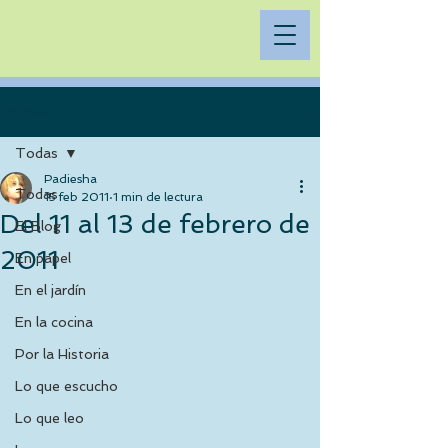
Entrada
Todas
Padiesha
Todas
15 feb 2011
1 min de lectura
Del 11 al 13 de febrero de
El Blog
2011
En papel
En el jardín
En la cocina
Por la Historia
Lo que escucho
Lo que leo