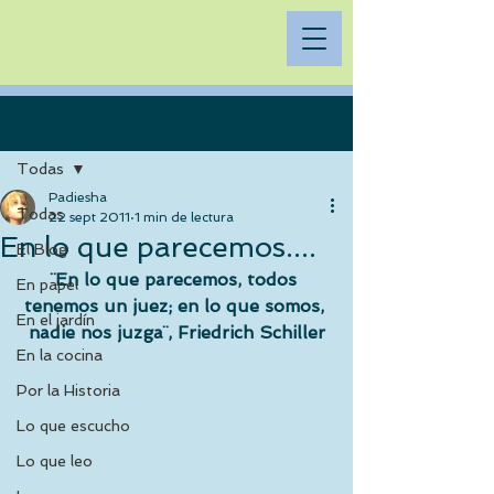
Entrada
Todas
Padiesha
Todas
22 sept 2011
1 min de lectura
En lo que parecemos....
El Blog
¨En lo que parecemos, todos 
En papel
tenemos un juez; en lo que somos, 
En el jardín
nadie nos juzga¨, Friedrich Schiller
En la cocina
Por la Historia
Lo que escucho
Lo que leo