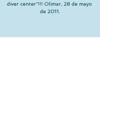
diver center”!!! Olimar, 28 de mayo 
de 2011.
La parejita tuvo sus momentos 
estelares como el que nos dejó a 
todos alucinados: estando los dos 
dentro de la casita de juguete a 
Valentina se le ocurrió quitarse 
toda la ropa y dársela a Jaime que 