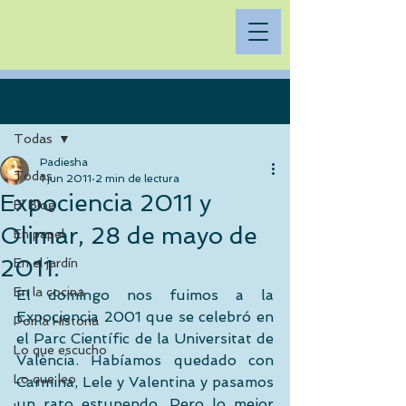
Entrada
Todas
Padiesha
Todas
1 jun 2011
2 min de lectura
Expociencia 2011 y
El Blog
Olimar, 28 de mayo de
En papel
2011.
En el jardín
En la cocina
El domingo nos fuimos a la 
Expociencia 2001 que se celebró en 
Por la Historia
el Parc Científic de la Universitat de 
Lo que escucho
València. Habíamos quedado con 
Lo que leo
Carmina, Lele y Valentina y pasamos 
un rato estupendo. Pero lo mejor 