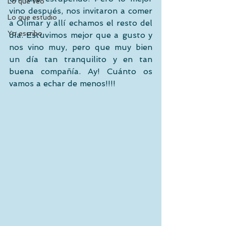
Lo que veo
vino después, nos invitaron a comer 
Lo que estudio
a Olimar y allí echamos el resto del 
Yo escribo
día. Estuvimos mejor que a gusto y 
nos vino muy, pero que muy bien 
un día tan tranquilito y en tan 
buena compañía. Ay! Cuánto os 
vamos a echar de menos!!!!