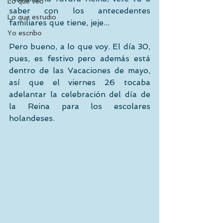
Lo que veo
saber con los antecedentes 
Lo que estudio
familiares que tiene, jeje...
Yo escribo
Pero bueno, a lo que voy. El día 30, 
pues, es festivo pero además está 
dentro de las Vacaciones de mayo, 
así que el viernes 26 tocaba 
adelantar la celebración del día de 
la Reina para los escolares 
holandeses.