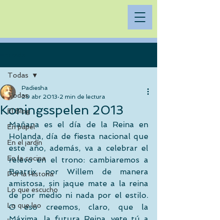
Entrada
Todas
Padiesha
Todas
29 abr 2013
2 min de lectura
Koningsspelen 2013
El Blog
Mañana es el día de la Reina en 
En papel
Holanda, día de fiesta nacional que 
En el jardín
este año, además, va a celebrar el 
En la cocina
relevo en el trono: cambiaremos a 
Beatrix por Willem de manera 
Por la Historia
amistosa, sin jaque mate a la reina 
Lo que escucho
de por medio ni nada por el estilo. 
Lo que leo
O eso creemos, claro, que la 
Máxima, la futura Reina, vete tú a 