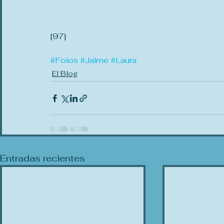
[97]
#Foios
#Jaime
#Laura
El Blog
Entradas recientes