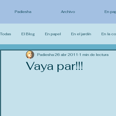
Padiesha
Archivo
En pa
Todas
El Blog
En papel
En el jardín
En la c
Lo que leo
Padiesha
Lo que veo
26 abr 2011
Lo que estudio
1 min de lectura
Yo 
Vaya par!!!